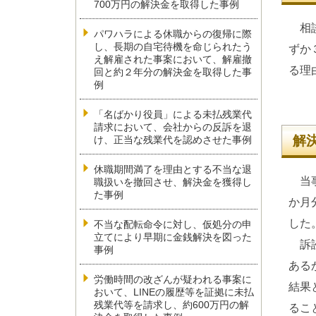
700万円の解決金を取得した事例
相談
パワハラによる休職からの復帰に際
し、長期の自宅待機を命じられたう
ずか
え解雇された事案において、解雇撤
る理
回と約２年分の解決金を取得した事
例
「名ばかり役員」による未払残業代
請求において、会社からの反訴を退
解
け、正当な残業代を認めさせた事例
休職期間満了を理由とする不当な退
当事
職扱いを撤回させ、解決金を獲得し
た事例
か月
した
不当な配転命令に対し、仮処分の申
立てにより早期に金銭解決を図った
訴訟
事例
ある
労働時間の改ざんが疑われる事案に
結果
おいて、LINEの履歴等を証拠に未払
残業代等を請求し、約600万円の解
るこ