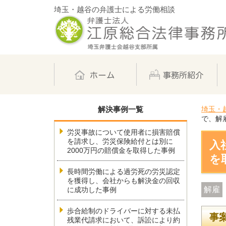
埼玉・越谷の弁護士による労働相談
解決事例一覧
埼玉・
で、解
労災事故について使用者に損害賠償
を請求し、労災保険給付とは別に
入
2000万円の賠償金を取得した事例
を
長時間労働による過労死の労災認定
を獲得し、会社からも解決金の回収
解雇
に成功した事例
歩合給制のドライバーに対する未払
事
残業代請求において、訴訟により約