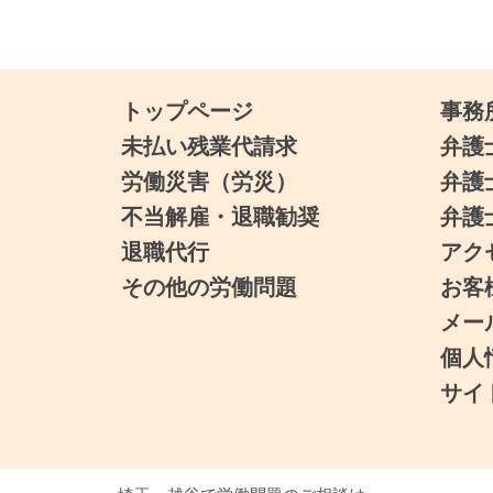
トップページ
事務
未払い残業代請求
弁護
労働災害（労災）
弁護
不当解雇・退職勧奨
弁護
退職代行
アク
その他の労働問題
お客
メー
個人
サイ