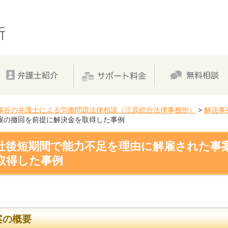
越谷の弁護士による労働問題法律相談（江原総合法律事務所）
>
解決事
雇の撤回を前提に解決金を取得した事例
社後短期間で能力不足を理由に解雇された事
取得した事例
案の概要