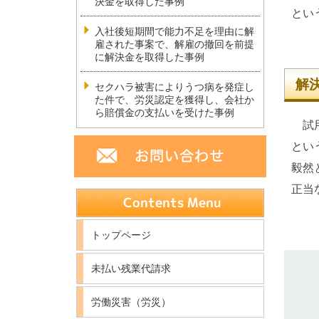
決金を取得した事例
とい
入社後短期間で能力不足を理由に解
雇された事案で、解雇の撤回を前提
に解決金を取得した事例
解
セクハラ被害によりうつ病を発症し
た件で、労災認定を獲得し、会社か
ら賠償金の支払いを受けた事例
試用
とい
毅然
正当
トップページ
未払い残業代請求
労働災害（労災）