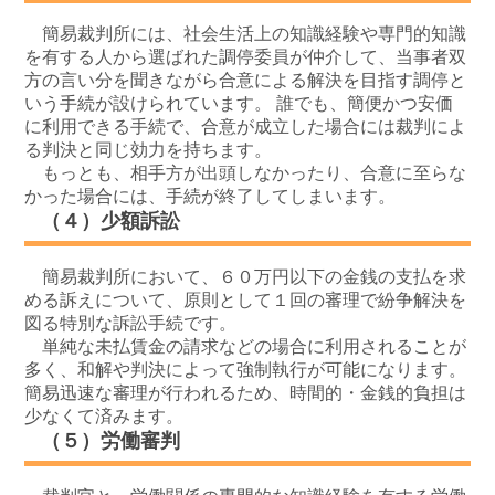
簡易裁判所には、社会生活上の知識経験や専門的知識
を有する人から選ばれた調停委員が仲介して、当事者双
方の言い分を聞きながら合意による解決を目指す調停と
いう手続が設けられています。 誰でも、簡便かつ安価
に利用できる手続で、合意が成立した場合には裁判によ
る判決と同じ効力を持ちます。
もっとも、相手方が出頭しなかったり、合意に至らな
かった場合には、手続が終了してしまいます。
（４）少額訴訟
簡易裁判所において、６０万円以下の金銭の支払を求
める訴えについて、原則として１回の審理で紛争解決を
図る特別な訴訟手続です。
単純な未払賃金の請求などの場合に利用されることが
多く、和解や判決によって強制執行が可能になります。
簡易迅速な審理が行われるため、時間的・金銭的負担は
少なくて済みます。
（５）労働審判