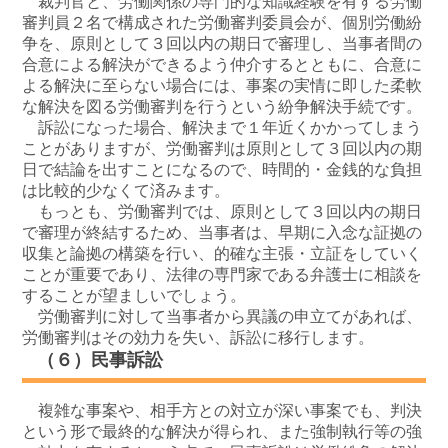
裁判官と、労働関係の専門的な知識経験を有する労働
審判員２名で構成された労働審判委員会が、個別労働紛
争を、原則として３回以内の期日で審理し、当事者間の
合意による解決ができるよう仲介するとともに、合意に
よる解決に至らない場合には、事案の実情に即した柔軟
な解決を図る労働審判を行うという紛争解決手続です。
訴訟になった場合、解決まで１年近くかかってしまう
ことがありますが、労働審判は原則として３回以内の期
日で結論を出すことになるので、時間的・金銭的な負担
は比較的少なくて済みます。
もっとも、労働審判では、原則として３回以内の期日
で審理が終結するため、当事者は、早期に入念な証拠の
収集と論拠の構築を行い、的確な主張・立証をしていく
ことが重要であり、法律の専門家である弁護士に相談を
することが望ましいでしょう。
労働審判に対して当事者から異議の申立てがあれば、
労働審判はその効力を失い、訴訟に移行します。
（６）民事訴訟
複雑な事案や、相手方との対立が深い事案でも、判決
という形で最終的な解決が得られ、また強制執行等の強